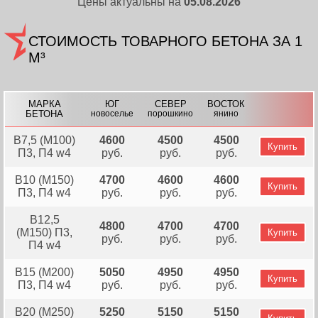
Цены актуальны на
05.08.2026
СТОИМОСТЬ ТОВАРНОГО БЕТОНА ЗА 1
М³
МАРКА
ЮГ
СЕВЕР
ВОСТОК
БЕТОНА
новоселье
порошкино
янино
В7,5 (М100)
4600
4500
4500
Купить
П3, П4 w4
руб.
руб.
руб.
В10 (М150)
4700
4600
4600
Купить
П3, П4 w4
руб.
руб.
руб.
В12,5
4800
4700
4700
(М150) П3,
Купить
руб.
руб.
руб.
П4 w4
В15 (М200)
5050
4950
4950
Купить
П3, П4 w4
руб.
руб.
руб.
В20 (М250)
5250
5150
5150