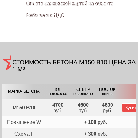
Оплата банковской картой на объекте
Работаем с НДС
СТОИМОСТЬ БЕТОНА M150 В10 ЦЕНА ЗА
1 М³
ЮГ
СЕВЕР
ВОСТОК
МАРКА БЕТОНА
новоселье
порошкино
янино
4700
4600
4600
М150 В10
Купит
руб.
руб.
руб.
Повышение W
+
100
руб.
Схема Г
+
300
руб.