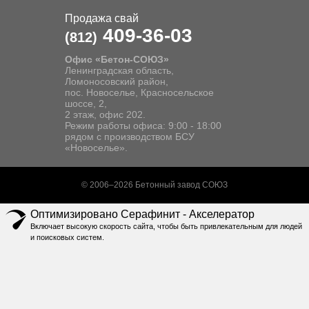
Продажа свай
409-36-03
(812)
Офис «Бетон-СОЮЗ»
Ленинградская область,
Ломоносовский район,
пос. Новоселье, Красносельское
шоссе, 2,
2 этаж, офис 202.
Режим работы офиса: 9:00 - 18:00
рядом с производством БСУ
«Новоселье».
© 2006–2026 Бетонный завод СОЮЗ
Оптимизировано Серафинит - Акселератор
Включает высокую скорость сайта, чтобы быть привлекательным для людей
и поисковых систем.