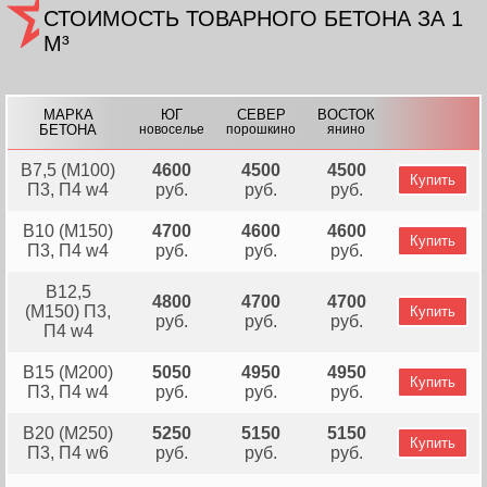
СТОИМОСТЬ ТОВАРНОГО БЕТОНА ЗА 1
М³
МАРКА
ЮГ
СЕВЕР
ВОСТОК
БЕТОНА
новоселье
порошкино
янино
В7,5 (М100)
4600
4500
4500
Купить
П3, П4 w4
руб.
руб.
руб.
В10 (М150)
4700
4600
4600
Купить
П3, П4 w4
руб.
руб.
руб.
В12,5
4800
4700
4700
(М150) П3,
Купить
руб.
руб.
руб.
П4 w4
В15 (М200)
5050
4950
4950
Купить
П3, П4 w4
руб.
руб.
руб.
В20 (М250)
5250
5150
5150
Купить
П3, П4 w6
руб.
руб.
руб.