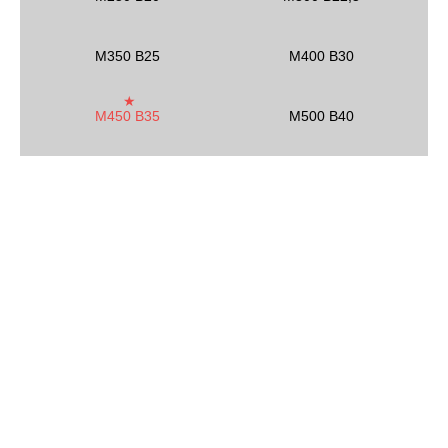
М350 В25
M400 B30
M450 B35
M500 B40