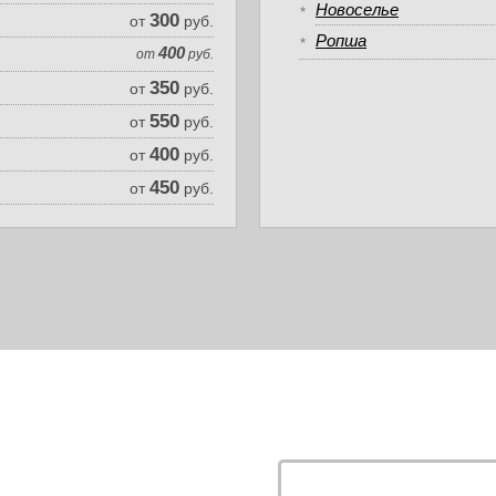
Новоселье
300
от
руб.
Ропша
400
от
руб.
350
от
руб.
550
от
руб.
400
от
руб.
450
от
руб.