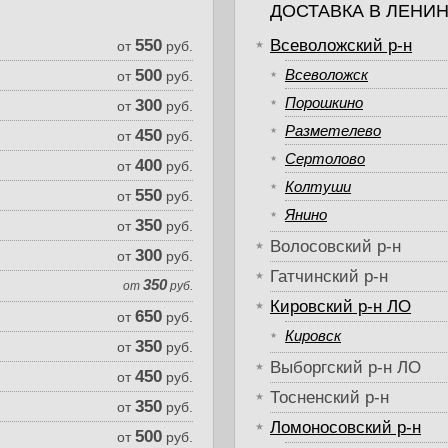
ДОСТАВКА В ЛЕНИ
550
Всеволожский р-н
от
руб.
500
Всеволожск
от
руб.
Порошкино
300
от
руб.
Разметелево
450
от
руб.
Сертолово
400
от
руб.
Колтуши
550
от
руб.
Янино
350
от
руб.
Волосовский р-н
300
от
руб.
Гатчинский р-н
350
от
руб.
Кировский р-н ЛО
650
от
руб.
Кировск
350
от
руб.
Выборгский р-н ЛО
450
от
руб.
Тосненский р-н
350
от
руб.
Ломоносовский р-н
500
от
руб.