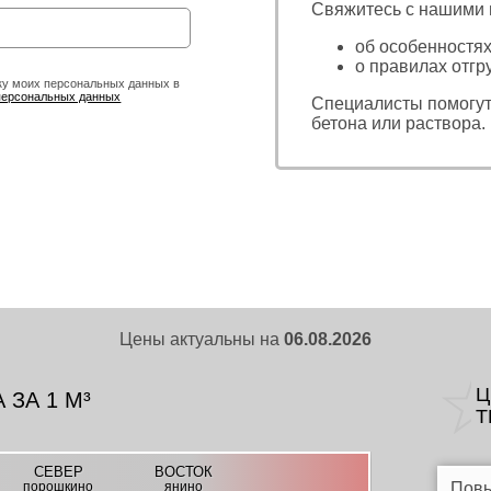
Свяжитесь с нашими
об особенностях
о правилах отгр
ку моих персональных данных в
персональных данных
Специалисты помогут
бетона или раствора.
Цены актуальны на
06.08.2026
Ц
ЗА 1 М³
Т
СЕВЕР
ВОСТОК
порошкино
янино
Пов