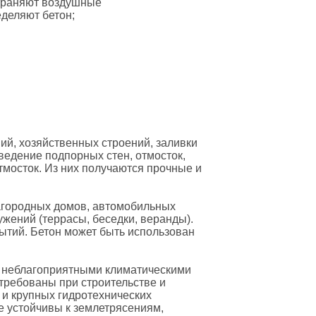
траняют воздушные
деляют бетон;
ий, хозяйственных строений, заливки
ведение подпорных стен, отмосток,
тмосток. Из них получаются прочные и
загородных домов, автомобильных
ужений (террасы, беседки, веранды).
ытий. Бетон может быть использован
с неблагоприятными климатическими
требованы при строительстве и
и крупных гидротехнических
е устойчивы к землетрясениям,