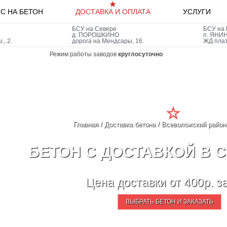
С НА БЕТОН
ДОСТАВКА И ОПЛАТА
УСЛУГИ
БСУ на Севере
БСУ на 
д.
ПОРОШКИНО
п.
ЯНИ
., 2.
дорога на Мендсары, 16.
ЖД пла
Режим работы заводов
круглосуточно
Главная
/
Доставка бетона
/
Всеволожский район
БЕТОН С ДОСТАВКОЙ В 
Цена доставки от 400р. за
ВЫБРАТЬ БЕТОН И ЗАКАЗАТЬ