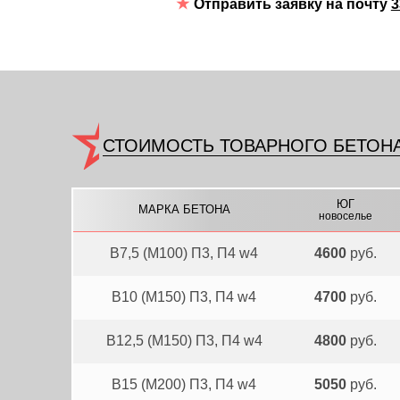
Отправить заявку на почту
3
СТОИМОСТЬ ТОВАРНОГО БЕТОНА
ЮГ
МАРКА БЕТОНА
новоселье
В7,5 (М100) П3, П4 w4
4600
руб.
В10 (М150) П3, П4 w4
4700
руб.
В12,5 (М150) П3, П4 w4
4800
руб.
В15 (М200) П3, П4 w4
5050
руб.