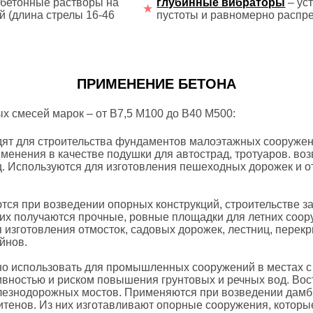
 бетонные растворы на
глубинные вибраторы
– ус
й (длина стрелы 16-46
пустоты и равномерно распре
ПРИМЕНЕНИЕ БЕТОНА
х смесей марок – от В7,5 М100 до В40 М500:
дят для строительства фундаментов малоэтажных сооружен
менения в качестве подушки для автострад, тротуаров. воз
ц. Используются для изготовления пешеходных дорожек и о
ются при возведении опорных конструкций, строительстве 
них получаются прочные, ровные площадки для летних соор
 изготовления отмосток, садовых дорожек, лестниц, перекр
йнов.
но использовать для промышленных сооружений в местах 
ивностью и риском повышения грунтовых и речных вод. Вос
лезнодорожных мостов. Применяются при возведении дамб 
итенов. Из них изготавливают опорные сооружения, которы