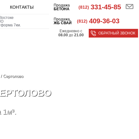
Продажа
331-45-85
(812)
КОНТАКТЫ
БЕТОНА
Востоке
Продажа
409-36-03
(812)
НО
ЖБ СВАЙ
тформа 7км.
Ежедневно с
ОБРАТНЫЙ ЗВОНОК
08.00
до
21.00
/
Сертолово
СЕРТОЛОВО
 1м³.