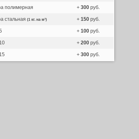
а полимерная
+
300
руб.
а стальная
+
150
руб.
(1 кг. на м³)
5
+
100
руб.
10
+
200
руб.
15
+
300
руб.