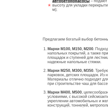
автобетононасосы
– подают
высоту для укладки перекрыти
м);
Предлагаем богатый выбор бетонны
Марки М100, М150, М200
. Подхо
напольных покрытий, а также при
площадок и ступеней для лестни
надежные напольные стяжки.
Марки М250, М300, М350
. Требу
парковок, детских площадок. Из 
Материалы отлично подходят для
при строительстве чаш для бассе
Марки М400, М500
, целесообраз
условиями, с высокой сейсмоакт
укреплении автомобильных и же
конструкций, тоннелей, метропол