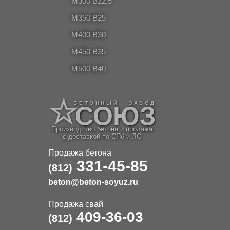
М300 В22,5
М350 В25
M400 B30
M450 B35
M500 B40
БЕТОННЫЙ ЗАВОД
СОЮЗ
Производство бетона и продажа
с доставкой по СПб и ЛО
Продажа бетона
331-45-85
(812)
beton@beton-soyuz.ru
Продажа свай
409-36-03
(812)