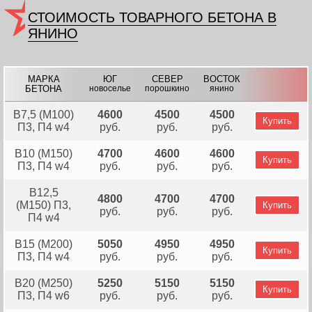
СТОИМОСТЬ ТОВАРНОГО БЕТОНА В
ЯНИНО
МАРКА
ЮГ
СЕВЕР
ВОСТОК
БЕТОНА
новоселье
порошкино
янино
В7,5 (М100)
4600
4500
4500
Купить
П3, П4 w4
руб.
руб.
руб.
В10 (М150)
4700
4600
4600
Купить
П3, П4 w4
руб.
руб.
руб.
В12,5
4800
4700
4700
(М150) П3,
Купить
руб.
руб.
руб.
П4 w4
В15 (М200)
5050
4950
4950
Купить
П3, П4 w4
руб.
руб.
руб.
В20 (М250)
5250
5150
5150
Купить
П3, П4 w6
руб.
руб.
руб.